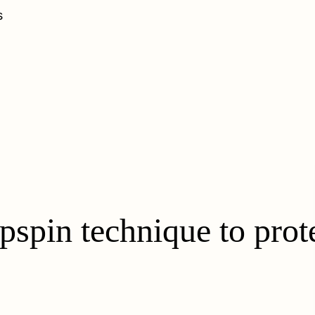
s
pspin technique to prot