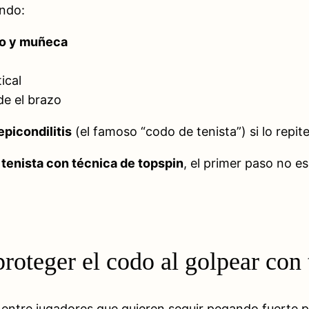
ando:
zo y muñeca
ical
de el brazo
epicondilitis
(el famoso “codo de tenista”) si lo repi
tenista con técnica de topspin
, el primer paso no es
roteger el codo al golpear con
entre jugadores que quieren seguir pegando fuerte 