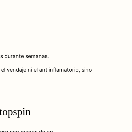
tes durante semanas.
 el vendaje ni el antiinflamatorio, sino
 topspin
pero con menos dolor: