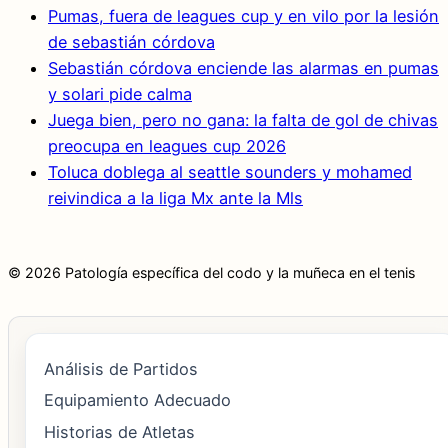
Pumas, fuera de leagues cup y en vilo por la lesión
de sebastián córdova
Sebastián córdova enciende las alarmas en pumas
y solari pide calma
Juega bien, pero no gana: la falta de gol de chivas
preocupa en leagues cup 2026
Toluca doblega al seattle sounders y mohamed
reivindica a la liga Mx ante la Mls
© 2026 Patología específica del codo y la muñeca en el tenis
Análisis de Partidos
Equipamiento Adecuado
Historias de Atletas