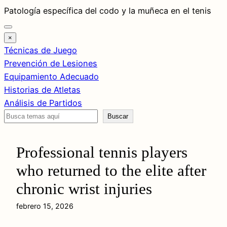
Saltar
Patología específica del codo y la muñeca en el tenis
al
contenido
×
Técnicas de Juego
Prevención de Lesiones
Equipamiento Adecuado
Historias de Atletas
Análisis de Partidos
Buscar
Buscar
Professional tennis players
who returned to the elite after
chronic wrist injuries
febrero 15, 2026