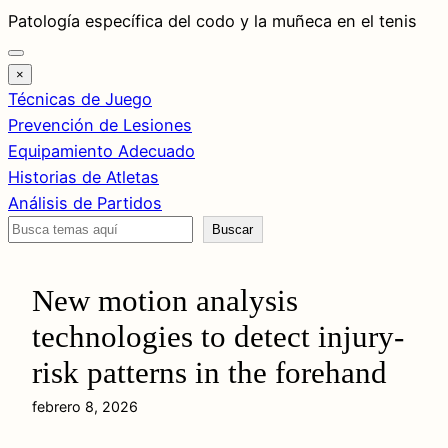
Saltar
Patología específica del codo y la muñeca en el tenis
al
contenido
×
Técnicas de Juego
Prevención de Lesiones
Equipamiento Adecuado
Historias de Atletas
Análisis de Partidos
Buscar
Buscar
New motion analysis
technologies to detect injury-
risk patterns in the forehand
febrero 8, 2026