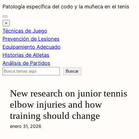
Saltar
Patología específica del codo y la muñeca en el tenis
al
contenido
×
Técnicas de Juego
Prevención de Lesiones
Equipamiento Adecuado
Historias de Atletas
Análisis de Partidos
Buscar
Buscar
New research on junior tennis
elbow injuries and how
training should change
enero 31, 2026