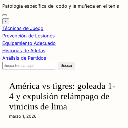
Saltar
Patología específica del codo y la muñeca en el tenis
al
contenido
×
Técnicas de Juego
Prevención de Lesiones
Equipamiento Adecuado
Historias de Atletas
Análisis de Partidos
Buscar
Buscar
América vs tigres: goleada 1-
4 y expulsión relámpago de
vinicius de lima
marzo 1, 2026