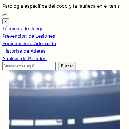
Saltar
Patología específica del codo y la muñeca en el tenis
al
contenido
×
Técnicas de Juego
Prevención de Lesiones
Equipamiento Adecuado
Historias de Atletas
Análisis de Partidos
Buscar
Buscar