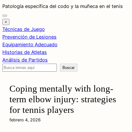
Saltar
Patología específica del codo y la muñeca en el tenis
al
contenido
×
Técnicas de Juego
Prevención de Lesiones
Equipamiento Adecuado
Historias de Atletas
Análisis de Partidos
Buscar
Buscar
Coping mentally with long-
term elbow injury: strategies
for tennis players
febrero 4, 2026