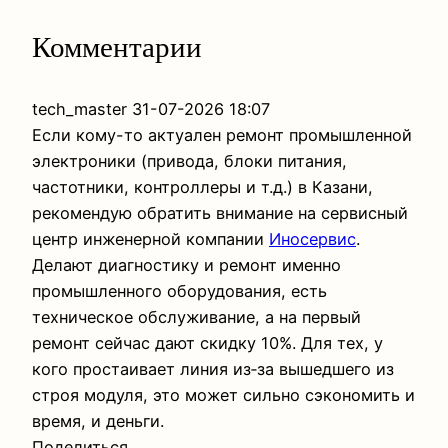
Комментарии
tech_master
31-07-2026 18:07
Если кому-то актуален ремонт промышленной
электроники (привода, блоки питания,
частотники, контроллеры и т.д.) в Казани,
рекомендую обратить внимание на сервисный
центр инженерной компании
Иносервис
.
Делают диагностику и ремонт именно
промышленного оборудования, есть
техническое обслуживание, а на первый
ремонт сейчас дают скидку 10%. Для тех, у
кого простаивает линия из‑за вышедшего из
строя модуля, это может сильно сэкономить и
время, и деньги.
Поделиться