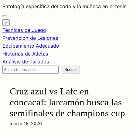
Saltar
Patología específica del codo y la muñeca en el tenis
al
contenido
×
Técnicas de Juego
Prevención de Lesiones
Equipamiento Adecuado
Historias de Atletas
Análisis de Partidos
Buscar
Buscar
Cruz azul vs Lafc en
concacaf: larcamón busca las
semifinales de champions cup
marzo 18, 2026