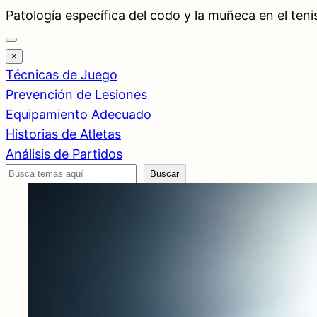
Saltar
Patología específica del codo y la muñeca en el teni
al
contenido
×
Técnicas de Juego
Prevención de Lesiones
Equipamiento Adecuado
Historias de Atletas
Análisis de Partidos
Buscar
Buscar