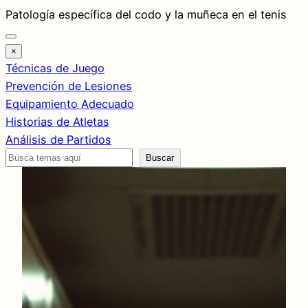
Saltar
Patología específica del codo y la muñeca en el tenis
al
contenido
×
Técnicas de Juego
Prevención de Lesiones
Equipamiento Adecuado
Historias de Atletas
Análisis de Partidos
Buscar
Buscar