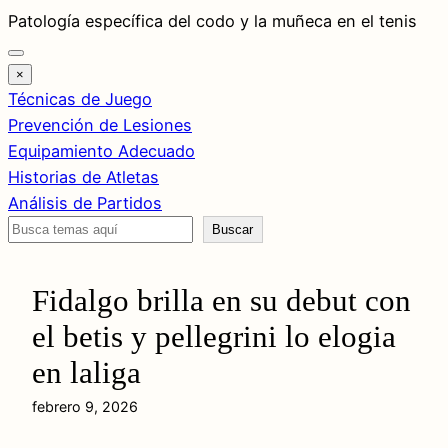
Saltar
Patología específica del codo y la muñeca en el tenis
al
contenido
×
Técnicas de Juego
Prevención de Lesiones
Equipamiento Adecuado
Historias de Atletas
Análisis de Partidos
Buscar
Buscar
Fidalgo brilla en su debut con
el betis y pellegrini lo elogia
en laliga
febrero 9, 2026