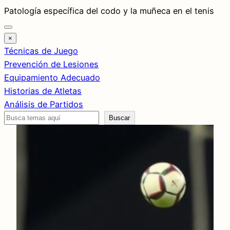
Saltar
Patología específica del codo y la muñeca en el tenis
al
contenido
×
Técnicas de Juego
Prevención de Lesiones
Equipamiento Adecuado
Historias de Atletas
Análisis de Partidos
Buscar
Buscar