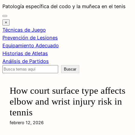
Saltar
Patología específica del codo y la muñeca en el tenis
al
contenido
×
Técnicas de Juego
Prevención de Lesiones
Equipamiento Adecuado
Historias de Atletas
Análisis de Partidos
Buscar
Buscar
How court surface type affects
elbow and wrist injury risk in
tennis
febrero 12, 2026