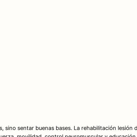
os, sino sentar buenas bases. La rehabilitación lesión 
e fuerza, movilidad, control neuromuscular y educaci