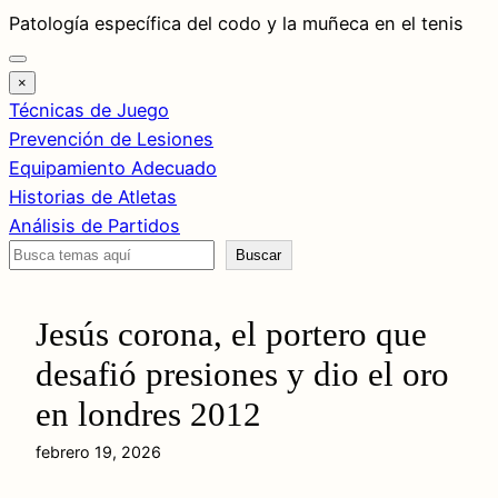
Saltar
Patología específica del codo y la muñeca en el tenis
al
contenido
×
Técnicas de Juego
Prevención de Lesiones
Equipamiento Adecuado
Historias de Atletas
Análisis de Partidos
Buscar
Buscar
Jesús corona, el portero que
desafió presiones y dio el oro
en londres 2012
febrero 19, 2026