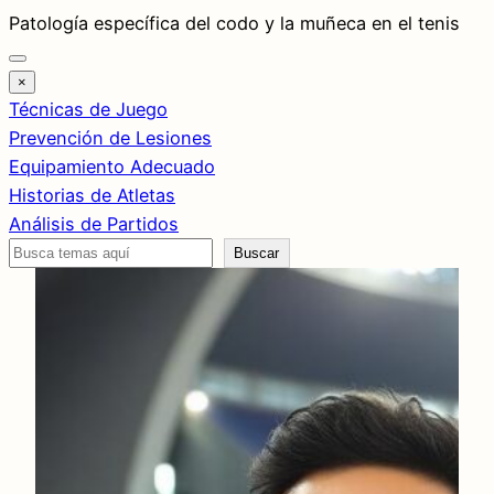
Saltar
Patología específica del codo y la muñeca en el tenis
al
contenido
×
Técnicas de Juego
Prevención de Lesiones
Equipamiento Adecuado
Historias de Atletas
Análisis de Partidos
Buscar
Buscar