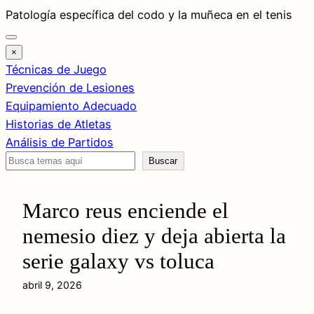
Saltar
Patología específica del codo y la muñeca en el tenis
al
contenido
×
Técnicas de Juego
Prevención de Lesiones
Equipamiento Adecuado
Historias de Atletas
Análisis de Partidos
Buscar
Buscar
Marco reus enciende el
nemesio diez y deja abierta la
serie galaxy vs toluca
abril 9, 2026