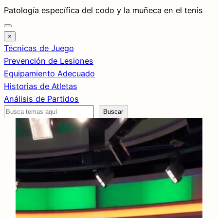
Saltar
Patología específica del codo y la muñeca en el tenis
al
contenido
×
Técnicas de Juego
Prevención de Lesiones
Equipamiento Adecuado
Historias de Atletas
Análisis de Partidos
Buscar
Buscar