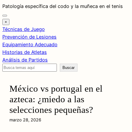
Saltar
Patología específica del codo y la muñeca en el tenis
al
contenido
×
Técnicas de Juego
Prevención de Lesiones
Equipamiento Adecuado
Historias de Atletas
Análisis de Partidos
Buscar
Buscar
México vs portugal en el
azteca: ¿miedo a las
selecciones pequeñas?
marzo 28, 2026