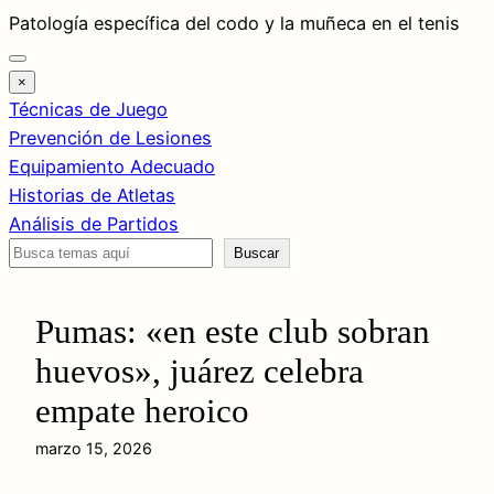
Saltar
Patología específica del codo y la muñeca en el tenis
al
contenido
×
Técnicas de Juego
Prevención de Lesiones
Equipamiento Adecuado
Historias de Atletas
Análisis de Partidos
Buscar
Buscar
Pumas: «en este club sobran
huevos», juárez celebra
empate heroico
marzo 15, 2026