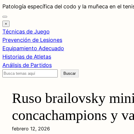
Saltar
Patología específica del codo y la muñeca en el teni
al
contenido
×
Técnicas de Juego
Prevención de Lesiones
Equipamiento Adecuado
Historias de Atletas
Análisis de Partidos
Buscar
Buscar
Ruso brailovsky mini
concachampions y val
febrero 12, 2026