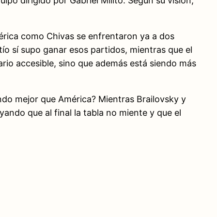
po dirigido por Gabriel Milito. Según su visión,
érica como Chivas se enfrentaron ya a dos
ío sí supo ganar esos partidos, mientras que el
ario accesible, sino que además está siendo más
gando mejor que América? Mientras Brailovsky y
ayando que al final la tabla no miente y que el