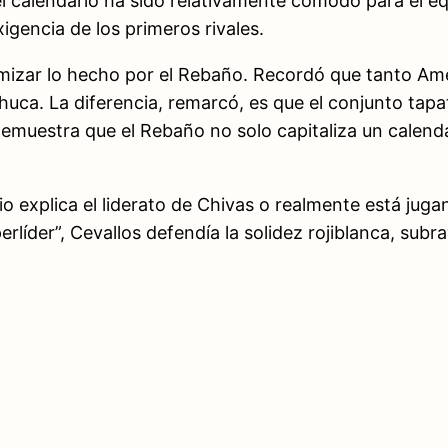
l calendario ha sido relativamente cómodo para el equi
xigencia de los primeros rivales.
imizar lo hecho por el Rebaño. Recordó que tanto Am
uca. La diferencia, remarcó, es que el conjunto tapat
demuestra que el Rebaño no solo capitaliza un calend
rio explica el liderato de Chivas o realmente está ju
perlíder”, Cevallos defendía la solidez rojiblanca, subr