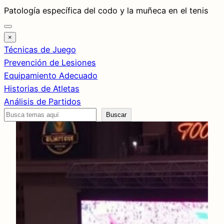
Saltar
Patología específica del codo y la muñeca en el tenis
al
contenido
×
Técnicas de Juego
Prevención de Lesiones
Equipamiento Adecuado
Historias de Atletas
Análisis de Partidos
Buscar
Buscar