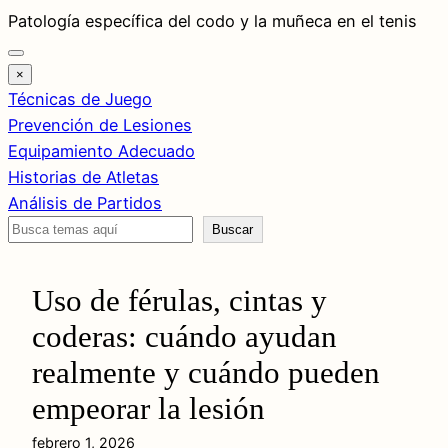
Saltar
Patología específica del codo y la muñeca en el tenis
al
contenido
×
Técnicas de Juego
Prevención de Lesiones
Equipamiento Adecuado
Historias de Atletas
Análisis de Partidos
Buscar
Buscar
Uso de férulas, cintas y
coderas: cuándo ayudan
realmente y cuándo pueden
empeorar la lesión
febrero 1, 2026