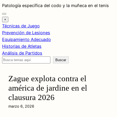
Saltar
Patología específica del codo y la muñeca en el tenis
al
contenido
×
Técnicas de Juego
Prevención de Lesiones
Equipamiento Adecuado
Historias de Atletas
Análisis de Partidos
Buscar
Buscar
Zague explota contra el
américa de jardine en el
clausura 2026
marzo 6, 2026