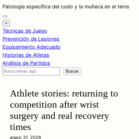
Saltar
Patología específica del codo y la muñeca en el tenis
al
contenido
×
Técnicas de Juego
Prevención de Lesiones
Equipamiento Adecuado
Historias de Atletas
Análisis de Partidos
Buscar
Buscar
Athlete stories: returning to
competition after wrist
surgery and real recovery
times
enero 31, 2026