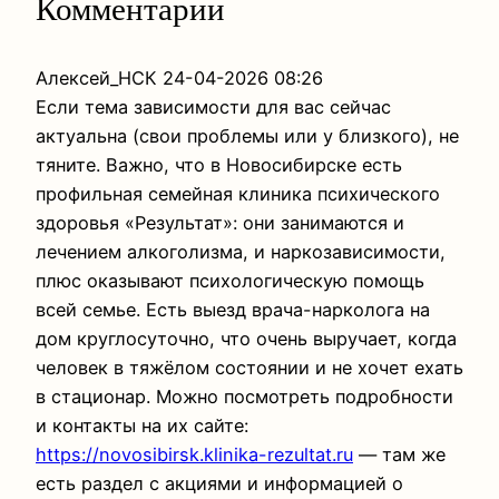
Комментарии
Алексей_НСК
24-04-2026 08:26
Если тема зависимости для вас сейчас
актуальна (свои проблемы или у близкого), не
тяните. Важно, что в Новосибирске есть
профильная семейная клиника психического
здоровья «Результат»: они занимаются и
лечением алкоголизма, и наркозависимости,
плюс оказывают психологическую помощь
всей семье. Есть выезд врача-нарколога на
дом круглосуточно, что очень выручает, когда
человек в тяжёлом состоянии и не хочет ехать
в стационар. Можно посмотреть подробности
и контакты на их сайте:
https://novosibirsk.klinika-rezultat.ru
— там же
есть раздел с акциями и информацией о