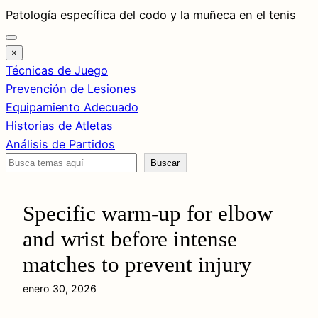
Saltar
Patología específica del codo y la muñeca en el tenis
al
contenido
×
Técnicas de Juego
Prevención de Lesiones
Equipamiento Adecuado
Historias de Atletas
Análisis de Partidos
Buscar
Buscar
Specific warm-up for elbow
and wrist before intense
matches to prevent injury
enero 30, 2026