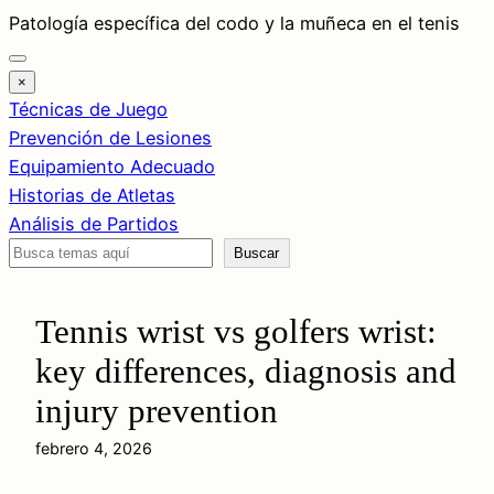
Saltar
Patología específica del codo y la muñeca en el tenis
al
contenido
×
Técnicas de Juego
Prevención de Lesiones
Equipamiento Adecuado
Historias de Atletas
Análisis de Partidos
Buscar
Buscar
Tennis wrist vs golfers wrist:
key differences, diagnosis and
injury prevention
febrero 4, 2026