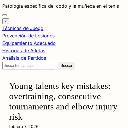
Saltar
Patología específica del codo y la muñeca en el tenis
al
contenido
×
Técnicas de Juego
Prevención de Lesiones
Equipamiento Adecuado
Historias de Atletas
Análisis de Partidos
Buscar
Buscar
Young talents key mistakes:
overtraining, consecutive
tournaments and elbow injury
risk
febrero 7, 2026