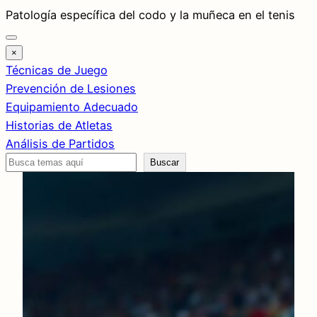
Saltar
Patología específica del codo y la muñeca en el tenis
al
contenido
×
Técnicas de Juego
Prevención de Lesiones
Equipamiento Adecuado
Historias de Atletas
Análisis de Partidos
Buscar
Buscar