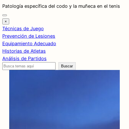
Saltar
Patología específica del codo y la muñeca en el tenis
al
contenido
×
Técnicas de Juego
Prevención de Lesiones
Equipamiento Adecuado
Historias de Atletas
Análisis de Partidos
Buscar
Buscar