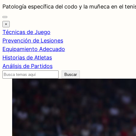
Saltar
Patología específica del codo y la muñeca en el teni
al
contenido
×
Técnicas de Juego
Prevención de Lesiones
Equipamiento Adecuado
Historias de Atletas
Análisis de Partidos
Buscar
Buscar