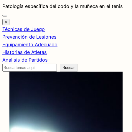
Saltar
Patología específica del codo y la muñeca en el tenis
al
contenido
×
Técnicas de Juego
Prevención de Lesiones
Equipamiento Adecuado
Historias de Atletas
Análisis de Partidos
Buscar
Buscar