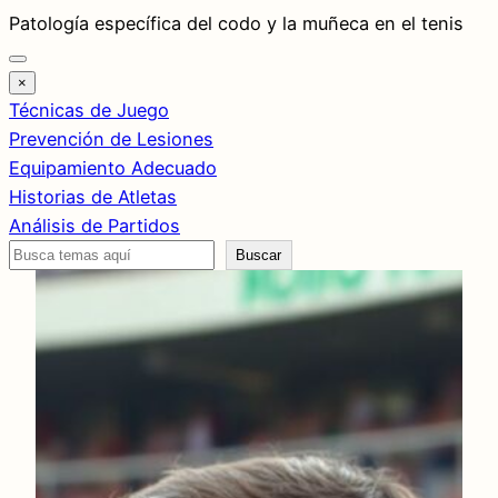
Saltar
Patología específica del codo y la muñeca en el tenis
al
contenido
×
Técnicas de Juego
Prevención de Lesiones
Equipamiento Adecuado
Historias de Atletas
Análisis de Partidos
Buscar
Buscar