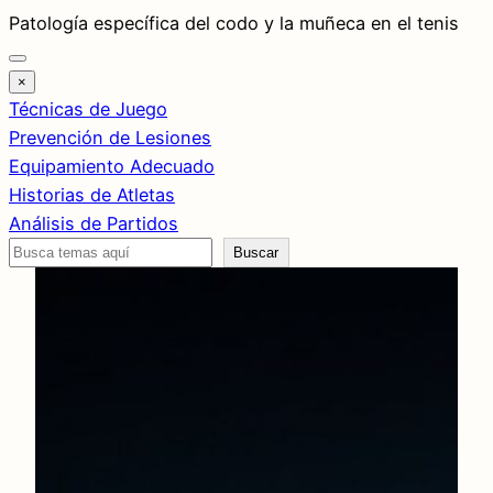
Saltar
Patología específica del codo y la muñeca en el tenis
al
contenido
×
Técnicas de Juego
Prevención de Lesiones
Equipamiento Adecuado
Historias de Atletas
Análisis de Partidos
Buscar
Buscar