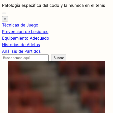
Saltar
Patología específica del codo y la muñeca en el tenis
al
contenido
×
Técnicas de Juego
Prevención de Lesiones
Equipamiento Adecuado
Historias de Atletas
Análisis de Partidos
Buscar
Buscar